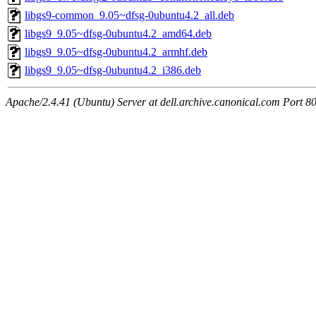
libgs9-common_9.05~dfsg-0ubuntu4.2_all.deb
libgs9_9.05~dfsg-0ubuntu4.2_amd64.deb
libgs9_9.05~dfsg-0ubuntu4.2_armhf.deb
libgs9_9.05~dfsg-0ubuntu4.2_i386.deb
Apache/2.4.41 (Ubuntu) Server at dell.archive.canonical.com Port 8